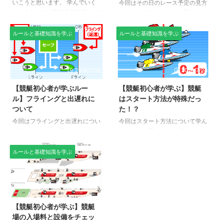
いこうと思います。 学んでいく
今回はその日のレース予定の見方
のにあたって『BOAT RACE オフ
について学んでいこうと思いま
ィシャルウェブサイト』を参考に
す。 学んでいくのにあたって
しました。 競艇の勝率って？ あ
『BOAT RACE オフィシャルウェ
ルールと基礎知識を学ぶ
ルールと基礎知識を学ぶ
なたは『勝率』って聞くとどんな
ブサイト』を参考にしました。
意味だと思いますか？ 一般的に
競艇はほぼ毎日行われている 競
勝率というのは勝てる確率のこと
艇はほぼ毎日行われているみたい
2018/7/30
2018/7/23
で、 勝率（一般）=勝利数/試合
です。1日に1年に行われるレース
数 で計算されますよね。 勝率が
数は12R、昼前から始まって夕方
【競艇初心者が学ぶルー
【競艇初心者が学ぶ】競艇
30%と言えば、10回試合をして3
くらいまで、30分おきくらいに
ル】フライングと出遅れに
はスタート方法が特殊だっ
回勝てるくらいの強さという風に
レースがあります。 ボートレー
ついて
た！？
思う方が多いと思います。 しか
スオフィシャルウェブサイトにい
し、競艇の勝率はよくある勝率と
くと、上の画像のようなその日に
今回はフライングと出遅れについ
今回はスタート方法について学ん
は意味が違うみたいなんです。
レースの「どこで開催されている
て学んでいこうと思います。 学
でいこうと思います。 学んでい
競艇の勝率は、 勝率（競艇）=着
か」「何日目か」「レースの種類
んでいくのにあたって『BOAT
くのにあたって『BOAT RACE オ
順点の合計 ...
はどれか」を一目で見ることがで
RACE オフィシャルウェブサイ
フィシャルウェブサイト』を参考
ルールと基礎知識を学ぶ
きます。 どこで開催さ ...
ト』を参考にしました。 フライ
にしました。 フライングスター
ングと出遅れについて 参考：日
ト方式ってなに？ 競艇のスター
本モーターボート選手会 『フラ
トは独特の『フライングスタート
2018/7/16
イング』は、大時計の針がスター
方式』という方式が採用されてい
ト時間を指す前にスタートしてし
ます。 一般的に僕たちが想像す
【競艇初心者が学ぶ】競艇
まうことで『F』と表記されま
るスタートは横一列に並んで「よ
場の入場料と設備をチェッ
す。 『出遅れ』は、大時計の針
ーいどん！」で走り始めるもので