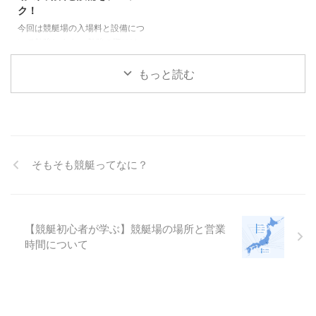
ク！
がスタート時間を指してから1秒
すよね。 小学校の頃のかけっこ
以上たってスタートすることで
や、陸上部がやっている100m走
今回は競艇場の入場料と設備につ
『L』と表記されます。 フライン
などはこれですね。 競艇のフラ
いて勉強します。 勉強の際には
グと出遅れを2つ合わせて『スタ
イングスタートは、決めれた時間
『BOAT RACE オフィシャルウェ
ート事故』と呼び、スタート事故
内にスタートラインを通過できた
ブサイト』『ボートレース福岡
もっと読む
が起きなかったスタートは『ス ...
ら正しいスタートにな ...
Official Site』を参考にさせても
らいました。 競艇場の入場料は
100円 競艇場には入場料が100円
かかるみたいです。安いですね。
遊園地や有名なテーマパークだ
と、入るだけで何千円も取られま
そもそも競艇ってなに？
す。 朝から夕方まで遊んで、100
円はかなり安いと思います。 競
艇場の中には、食堂や売店などが
あるので、お金は多少余裕を持っ
ていく必要があります。 もちろ
【競艇初心者が学ぶ】競艇場の場所と営業
ん、舟券代も必要です。 競艇 ...
時間について