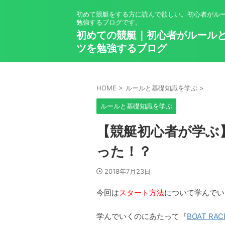
初めて競艇をする方に読んで欲しい。初心者がル
勉強するブログです。
初めての競艇｜初心者がルール
ツを勉強するブログ
HOME
>
ルールと基礎知識を学ぶ
>
ルールと基礎知識を学ぶ
【競艇初心者が学ぶ
った！？
2018年7月23日
今回は
スタート方法
について学んでい
学んでいくのにあたって
『
BOAT R